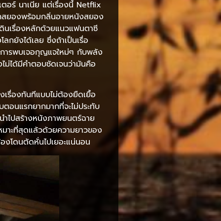
ตอร์ นาเนีย แต่เรื่องนี้ Netflix
วยฉากสยองพร้อมกลิ่นอายหนังสยอง
์เดินเรื่องหลักด้วยแนวแฟนตาซี
ยังได้เลย ซึ่งถ้าเป็นเรื่อ
เห็นการพบเจอกุญแจใหม่ๆ กับพลัง
ไม่ได้มีคำตอบชัดเจนว่ามันคือ
เรื่องทันทีแบบไม่ต้องยืดเยื้อ
จบตอนแรกยากมากที่จะไม่ประทับ
รถนำไปสร้างหนังภาพยนตร์ฉาย
่เหมาะที่สุดแล้วด้วยความยาวของ
่ต้องโดนตัดหั่นไปเยอะแน่นอน