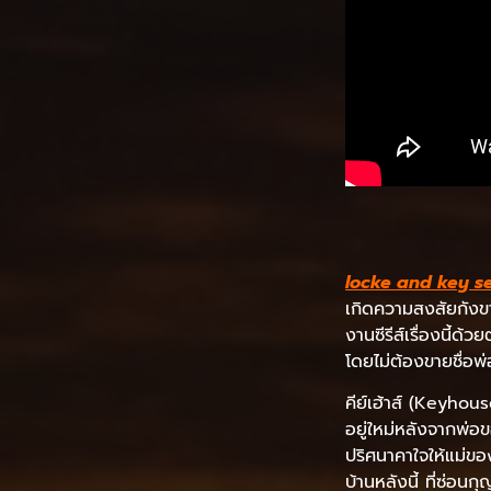
locke and key s
เกิดความสงสัยกังขาข
งานซีรีส์เรื่องนี้ด้
โดยไม่ต้องขายชื่อพ
คีย์เฮ้าส์ (Keyhous
อยู่ใหม่หลังจากพ่อ
ปริศนาคาใจให้แม่
บ้านหลังนี้ ที่ซ่อน