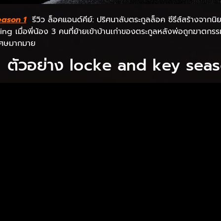
eason 1
รีวิว ล็อคแอนด์คีย์: ปริศนาลับตระกูลล็อค ซีรีส์สร้างจาก
g เมื่อพี่น้อง 3 คนที่ย้ายเข้าบ้านเก่าของตระกูลหลังพ่อถูกฆาตกรรม
วิเศษมากมาย
ตัวอย่าง locke and key seas