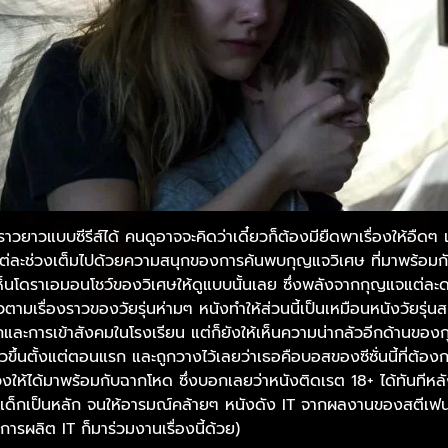
งราวยาวแบบซีรีส์ได้ คนดูอาจจะคิดว่าเดี๋ยวก็ต้องมียืดพาเรื่องให้อืดๆ แต่
นแต่ละช่วงเต็มไปด้วยความสนุกของการค้นพบกุญแจวิเศษ ที่มาพร้อมกับก
ห็นโดราเอมอนโชว์ของวิเศษให้ดูแบบนั้นเลย ซึ่งพลังจากกุญแจแต่ละด
วตามเรื่องราวของวัยรุ่นห่ามๆ หนังทำให้ส่วนนี้เป็นเหมือนหนังวัยรุ
องรักและการเข้าสังคมในโรงเรียน แต่ก็ยังให้เห็นความน่ากลัวอีกด้านข
ตัวขึ้นตั้งแต่ตอนแรก และถูกวางไว้เลยว่าเธอคือบอสของซีซั่นนี้ที่ต
งให้ได้มาพร้อมกับฉากโหด ซึ่งบอกเลยว่าหนังติดเรต 18+ ได้ทันทีห
้นกับเด็กเป็นหลัก จนให้อารมณ์คล้ายๆ หนังดัง IT จากผลงานของสตีเฟ
ารผลิต IT ก็มาร่วมงานเรื่องนี้ด้วย)