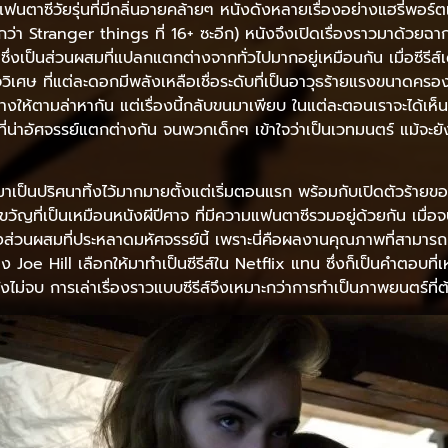
แฟนตาซีวัยรุ่นที่มีกลิ่นอายคล้ายๆ หนังดังหลายเรื่องอย่างแฮรี่พอร์ตเ
สูงกว่า Stranger things ที่ 16+ ซะอีก) หนังจึงเปิดเรื่องราวมาด้
ึ่งเป็นส่วนผสมที่แปลกแตกต่างจากทั่วไปมากอยู่เหมือนกัน เมื่อซีรีส
ศษ ที่แต่ละดอกมีพลังเหลือเชื่อระดับที่เป็นอาวุธร้ายแรงขนาดครองโลก
อย่างให้ตามล่าหากัน แต่เรื่องนี้กลับขนมาเพียบ ในแต่ละตอนเราจะได้
่น่าอัศจรรย์แตกต่างกัน จนพวกเด็กๆ เข้าใจว่าเป็นเวทมนตร์ แม้จะยัง
าเป็นปริศนาทิ้งไว้มากมายตั้งแต่เริ่มตอนแรก พร้อมกับเปิดตัวร้ายของ
ญที่เป็นเหมือนหนังผีปีศาจ ที่มีความแฟนตาซีรวมอยู่ด้วยกัน เมื่อ
ส่วนผสมที่ประหลาดมหัศจรรย์นี้ เพราะนี่คือผลงานคุณภาพที่สามา
ง Joe Hill เลือกให้มาทำเป็นซีรีส์ใน Netflix แทน ซึ่งก็เป็นคำตอบที
ังไม่จบ การเล่าเรื่องราวแบบซีรีส์จึงเหมาะกว่าการทำเป็นภาพยนตร์ที