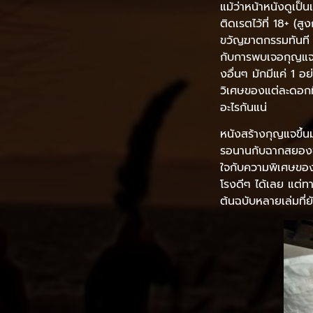
แม้ว่าหน้าหนังดูเป็น
ติดเรตไว้ที่ 18+ (
ขวัญฆาตกรรมทันที ซ
กับการพบเจอกุญแจวิเ
งอื่นๆ มักมีแค่ 1 
วิเศษของแต่ละดอกที
อะไรกันแน่
หนังสร้างกุญแจขึ้นม
รอนานกับฉากสยองขวั
ใจกับความพิเศษของ
โรงดีๆ ได้เลย แต่ทา
ต้นฉบับหลายเล่มที่ย