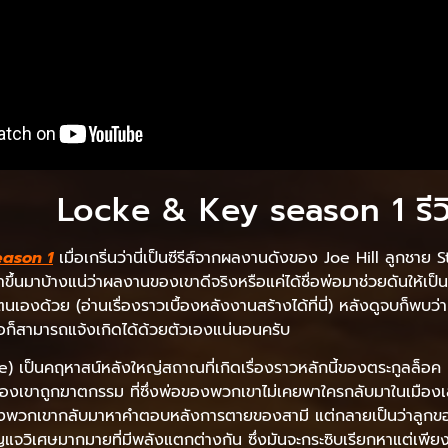
Locke & Key season 1 รีว
eason 1
เมื่อเกริ่นว่านี่เป็นซีรีส์จากผลงานดังของ Joe Hill ลูกชา
ึ้นมาบ้างแน่ว่าผลงานของเขาดีจริงหรือแค่ได้ชื่อพ่อมาช่วยดันให้เป็นจ
วยตนเองด้วย (อ่านเรื่องราวเบื้องหลังงานสร้างได้ที่นี่) หลังดูจบก็พบว่
่อก็สามารถแจ้งเกิดได้ด้วยตัวเองแน่นอนครับ
e) เป็นคฤหาสน์หลังใหญ่สถาณที่เกิดเรื่องราวหลักนี้ของตระกูลล็อค ที่
ของเขาถูกฆาตกรรม ที่ซึ่งพ่อของพวกเขาไม่เคยพาใครกลับมาในเมืองเ
ของพวกเขากลับมาหาคำตอบหลังการตายของสามี แต่กลายเป็นว่าลูก
กุญแจวิเศษมากมายที่มีพลังแตกต่างกัน ซึ่งมันจะกระซิบเรียกหาแต่เพียง