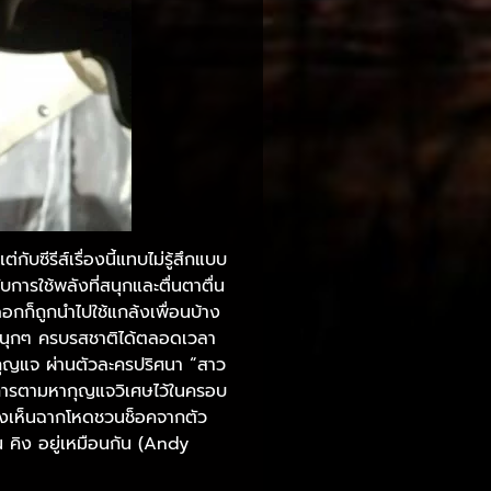
กับซีรีส์เรื่องนี้แทบไม่รู้สึกแบบ
ารใช้พลังที่สนุกและตื่นตาตื่น
อกก็ถูกนำไปใช้แกล้งเพื่อนบ้าง
่นสนุกๆ ครบรสชาติได้ตลอดเวลา
องกุญแจ ผ่านตัวละครปริศนา “สาว
้องการตามหากุญแจวิเศษไว้ในครอบ
ลังเห็นฉากโหดชวนช็อคจากตัว
น คิง อยู่เหมือนกัน (Andy