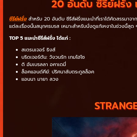
20 อันดับ ซีรีย์ฝรั
ซีรีย์ฝรั่ง
สำหรับ 20 อันดับ ซีรีส์ฝรั่งแนะนำที่เราได้คัดสรรมาจา
แต่ละเรื่องนั้นสนุกครบรส เหมาะสำหรับนั่งดูแก้เหงาในช่วงนี้สุด
TOP 5 แนะนำซีรีส์ฝรั่ง ได้แก่ :
สเตรนเจอร์ ธิงส์
บริดเจอร์ตัน: วังวนรัก เกมไฮโซ
ดิ อัมเบรลลา อคาเดมี่
ล็อคแอนด์คีย์: ปริศนาลับตระกูลล็อค
แอนนา มายา ลวง
STRANGER