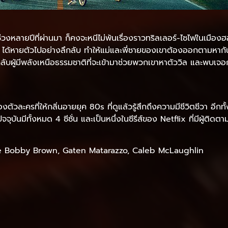
นช่วงหลายปีที่ผ่านมา ก็คงจะหนีไม่พ้นเรื่องราวทริลเลอร์-ไซไฟในเมืองฮ
” ได้หายตัวไปอย่างลึกลับ ทำให้แม่และพี่ชายของเขาต้องออกตามหากันให้
ลับผู้มีพลังเหนือธรรมชาติที่จะเข้ามาช่วยพวกเขาหาตัววิล และพบเจอก
งตัวละครที่ให้กลิ่นอายยุค 80s ที่ดูแล้วรู้สึกถึงความมีชีวิตชีวา อีกท
ุบันมีทั้งหมด 4 ซีซั่น และเป็นหนึ่งในซีรีส์ของ Netflix ที่มีผู้ติดตา
lie Bobby Brown, Gaten Matarazzo, Caleb McLaughlin