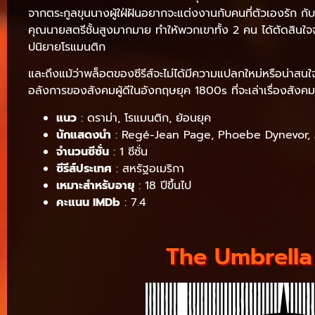
จากตระกูลขุนนางผู้ใฝ่ฝันอยากจะแต่งงานกับคนที่ตัวเองรัก 
คุณนายสตรีชั้นสูงมากมาย ทำให้พวกเขาทั้ง 2 คน ได้ตัดสินใจ
ปนิยายโรแมนติก
และถึงแม้ว่าพล็อตของซีรีส์จะไม่ได้มีความแปลกใหม่หรือน่าสน
อลังการของสังคมผู้ดีในอังกฤษยุค 1800s ที่จะเล่าเรื่องสั
แนว
: ดราม่า, โรแมนติก, ย้อนยุค
นักแสดงนำ
: Regé-Jean Page, Phoebe Dynevor, 
จำนวนซีซั่น
: 1 ซีซั่น
ซีรีส์ประเทศ
: สหรัฐอเมริกา
เหมาะสำหรับอายุ
: 18 ปีขึ้นไป
คะแนน IMDb
: 7.4
The Umbrella 