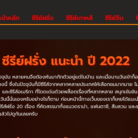
น้าหลัก
ซีรีย์ฝรั่ง
ซีรีย์เกาหลี
ซีรีย์จีน
ซ
ซีรีย์ฝรั่ง แนะนํา ปี 2022
ัน หลายคนจึงต้องหันมากักตัวอยู่แต่ในบ้าน และเมื่อนานวันเข้าก็อาจจ
ี้ ซึ่งในปัจจุบันก็มีซีรีส์จากหลากหลายประเทศให้เลือกชมมากมาย ไม่ว่าจะ
มนี และซีรีส์อเมริกา ที่โดดเด่นด้วยพล็อตเรื่องที่หลากหลาย สนุกเข้ม
นนี้นั่นเองครับอย่างไรก็ตาม ก่อนหน้านี้ทางเว็บของเราก็เคยได้แนะนำเ
ีส์ฝรั่ง 20 เรื่อง ที่คัดสรรมาทั้งแนวดราม่า, แฟนตาซี, สืบสวน และระ
มแล้วไปดูกันเลยครับ