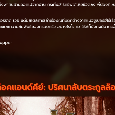
อจึงพากันย้ายออกไปจากบ้าน กระทั่งฮาร์กรีฟได้เสียชีวิตลง พี่น้องที่เ
์ราด เวย์ แต่มีสไตล์การเล่าเรื่องในที่แตกต่างจากแนวซูเปอร์ฮีโร่เรื
ขและความสัมพันธ์ของครอบครัว อย่างไรก็ตาม ซีรีส์ก็ยังคงมีฉากแอ็ก
Hopper
อคแอนด์คีย์: ปริศนาลับตระกูลล็