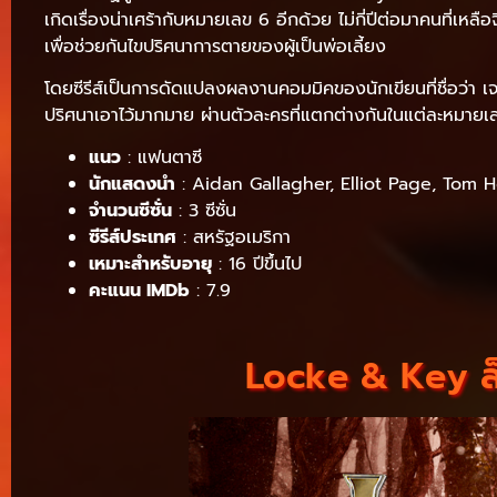
เกิดเรื่องน่าเศร้ากับหมายเลข 6 อีกด้วย ไม่กี่ปีต่อมาคนที่เหลื
เพื่อช่วยกันไขปริศนาการตายของผู้เป็นพ่อเลี้ยง
โดยซีรีส์เป็นการดัดแปลงผลงานคอมมิคของนักเขียนที่ชื่อว่า เจอร
ปริศนาเอาไว้มากมาย ผ่านตัวละครที่แตกต่างกันในแต่ละหมายเล
แนว
: แฟนตาซี
นักแสดงนำ
: Aidan Gallagher, Elliot Page, Tom 
จำนวนซีซั่น
: 3 ซีซั่น
ซีรีส์ประเทศ
: สหรัฐอเมริกา
เหมาะสำหรับอายุ
: 16 ปีขึ้นไป
คะแนน IMDb
: 7.9
Locke & Key ล็