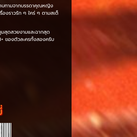
ถูกทาบทามจากบรรดาคุณหญิง
ื่องราวรัก ๆ ใคร่ ๆ ตามสเต็
คอสตูมสุดสวยงามและฉากสุด
18+ ของตัวละครทั้งสองครับ
่