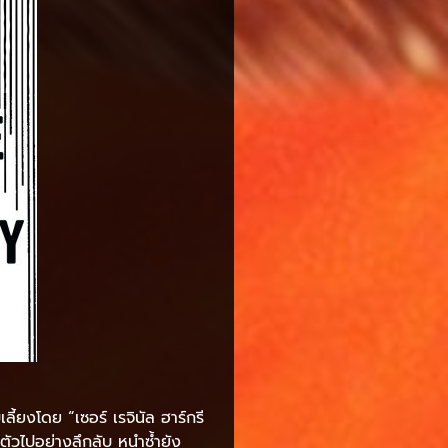
ลี้ยงโดย “เซอร์ เรจินัล ฮาร์กรี
ตัวไปอย่างลึกลับ หนำซ้ำยัง