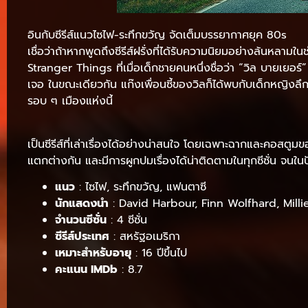
อินกับซีรีส์แนวไซไฟ-ระทึกขวัญ จัดเต็มบรรยากาศยุค 80s
เชื่อว่าถ้าหากพูดถึงซีรีส์ฝรั่งที่ได้รับความนิยมอย่างล้นหลามใ
Stranger Things ที่เมื่อเด็กชายคนหนึ่งชื่อว่า “วิล บายเยอร์
เจอ ในขณะเดียวกัน แก๊งเพื่อนซี้ของวิลก็ได้พบกับเด็กหญิงลึก
รอบ ๆ เมืองแห่งนี้
เป็นซีรีส์ที่เล่าเรื่องได้อย่างน่าสนใจ โดยเฉพาะฉากและคอสตูมขอ
แตกต่างกัน และมีการผูกปมเรื่องได้น่าติดตามในทุกซีซั่น จนในปัจจ
แนว
: ไซไฟ, ระทึกขวัญ, แฟนตาซี
นักแสดงนำ
: David Harbour, Finn Wolfhard, Mil
จำนวนซีซั่น
: 4 ซีซั่น
ซีรีส์ประเทศ
: สหรัฐอเมริกา
เหมาะสำหรับอายุ
: 16 ปีขึ้นไป
คะแนน IMDb
: 8.7