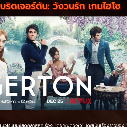
ริดเจอร์ตัน: วังวนรัก เกมไฮโซ
ิยายแนวโรแมนซ์สุดคลาสสิกเรื่อง “ดยุคในดวงใจ” โดยเป็นเรื่องราวของ