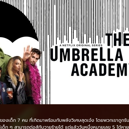
งราวของเด็ก 7 คน ที่เกิดมาพร้อมกับพลังวิเศษสุดเจ๋ง โดยพวกเขาถูกรับเ
ด็ก ๆ สามารถต่อสู้กับวายร้ายได้ แต่แล้ววันหนึ่งหมายเลข 5 ได้หาย